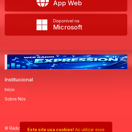
App Web
Disponível na
Microsoft
Institucional
Início
Sobre Nós
© Rádio Sertaneja Sertão Vibe - Todos os direitos
Este site usa cookies!
Ao utilizar esse