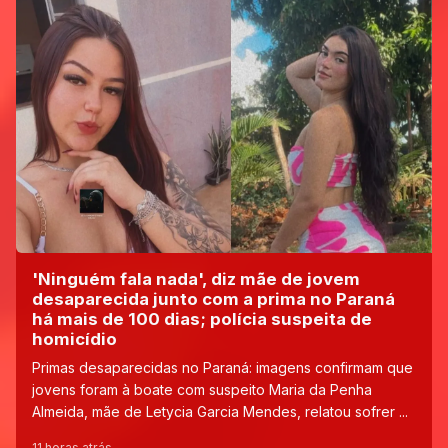
'Ninguém fala nada', diz mãe de jovem
desaparecida junto com a prima no Paraná
há mais de 100 dias; polícia suspeita de
homicídio
Primas desaparecidas no Paraná: imagens confirmam que
jovens foram à boate com suspeito Maria da Penha
Almeida, mãe de Letycia Garcia Mendes, relatou sofrer ...
11 horas atrás